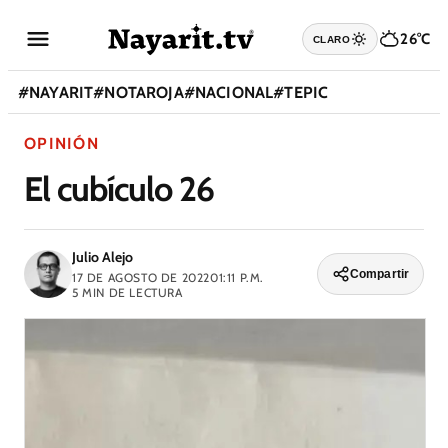
26°C
CLARO
#
NAYARIT
#
NOTAROJA
#
NACIONAL
#
TEPIC
OPINIÓN
El cubículo 26
Julio Alejo
Compartir
17 DE AGOSTO DE 2022
01:11 P.M.
5
MIN DE LECTURA