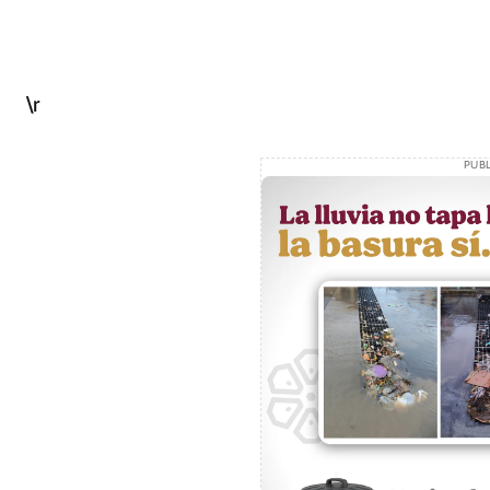
\r
PUBL