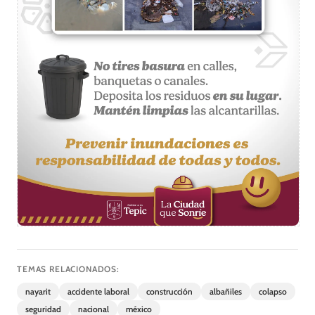
TEMAS RELACIONADOS:
nayarit
accidente laboral
construcción
albañiles
colapso
seguridad
nacional
méxico