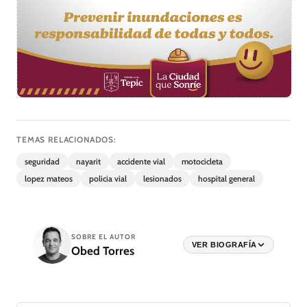
TEMAS RELACIONADOS:
seguridad
nayarit
accidente vial
motocicleta
lopez mateos
policia vial
lesionados
hospital general
SOBRE EL AUTOR
VER BIOGRAFÍA
Obed Torres