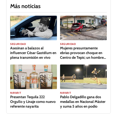
Más noticias
SEGURIDAD
SEGURIDAD
Asesinan a balazos al
Mujeres presuntamente
influencer César Gastélum en
ebrias provocan choque en
plena transmisión en vivo
Centro de Tepic; un hombre
lesionado
GALERÍA
NAYARIT
NAYARIT
Presentan Tequila 222
Pablo Delgadillo gana dos
Orgullo y Linaje como nuevo
medallas en Nacional Máster
referente nayarita
y suma 5 años en podio