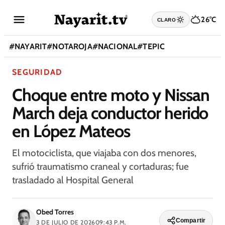
26°C
CLARO
#
NAYARIT
#
NOTAROJA
#
NACIONAL
#
TEPIC
SEGURIDAD
Choque entre moto y Nissan
March deja conductor herido
en López Mateos
El motociclista, que viajaba con dos menores,
sufrió traumatismo craneal y cortaduras; fue
trasladado al Hospital General
Obed Torres
Compartir
3 DE JULIO DE 2026
09:43 P.M.