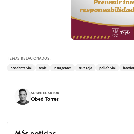
TEMAS RELACIONADOS:
accidente vial
tepic
insurgentes
cruz roja
policía vial
fracci
SOBRE EL AUTOR
Obed Torres
Más noticias