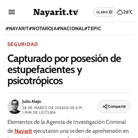
26°C
CLARO
#
NAYARIT
#
NOTAROJA
#
NACIONAL
#
TEPIC
SEGURIDAD
Capturado por posesión de
estupefacientes y
psicotrópicos
Julio Alejo
Compartir
28 DE MARZO DE 2026
06:38 A.M.
1
MIN DE LECTURA
Elementos de la Agencia de Investigación Criminal
de
Nayarit
ejecutaron una orden de aprehensión en