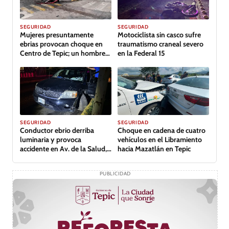
GALERÍA
SEGURIDAD
SEGURIDAD
Mujeres presuntamente
Motociclista sin casco sufre
ebrias provocan choque en
traumatismo craneal severo
Centro de Tepic; un hombre
en la Federal 15
lesionado
GALERÍA
SEGURIDAD
SEGURIDAD
Conductor ebrio derriba
Choque en cadena de cuatro
luminaria y provoca
vehículos en el Libramiento
accidente en Av. de la Salud,
hacia Mazatlán en Tepic
Tepic
PUBLICIDAD