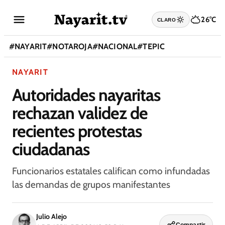
26°C
CLARO
#
NAYARIT
#
NOTAROJA
#
NACIONAL
#
TEPIC
NAYARIT
Autoridades nayaritas
rechazan validez de
recientes protestas
ciudadanas
Funcionarios estatales califican como infundadas
las demandas de grupos manifestantes
Julio Alejo