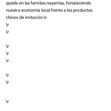
queda en las familias nayaritas, fortaleciendo
nuestra economía local frente a los productos
chinos de imitación.\r
\r
\r
\r
\r
\r
\r
\r
\r