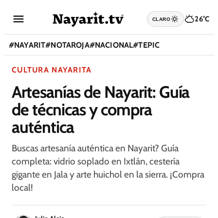
26°C
CLARO
#
NAYARIT
#
NOTAROJA
#
NACIONAL
#
TEPIC
CULTURA NAYARITA
Artesanías de Nayarit: Guía
de técnicas y compra
auténtica
Buscas artesanía auténtica en Nayarit? Guía
completa: vidrio soplado en Ixtlán, cestería
gigante en Jala y arte huichol en la sierra. ¡Compra
local!