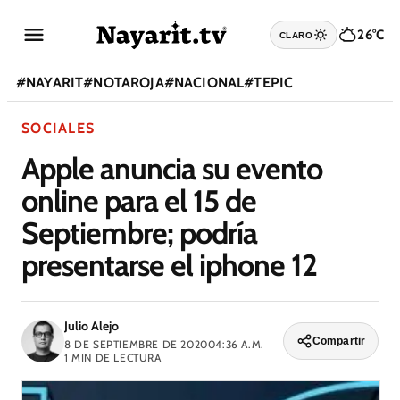
26°C
CLARO
#
NAYARIT
#
NOTAROJA
#
NACIONAL
#
TEPIC
SOCIALES
Apple anuncia su evento
online para el 15 de
Septiembre; podría
presentarse el iphone 12
Julio Alejo
Compartir
8 DE SEPTIEMBRE DE 2020
04:36 A.M.
1
MIN DE LECTURA