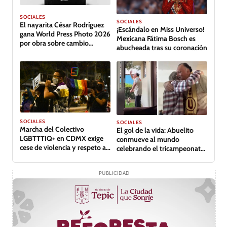
SOCIALES
SOCIALES
El nayarita César Rodríguez
¡Escándalo en Miss Universo!
gana World Press Photo 2026
Mexicana Fátima Bosch es
por obra sobre cambio
abucheada tras su coronación
climático en Tabasco
SOCIALES
SOCIALES
Marcha del Colectivo
El gol de la vida: Abuelito
LGBTTTIQ+ en CDMX exige
conmueve al mundo
cese de violencia y respeto a
celebrando el tricampeonato
derechos
de su equipo
PUBLICIDAD