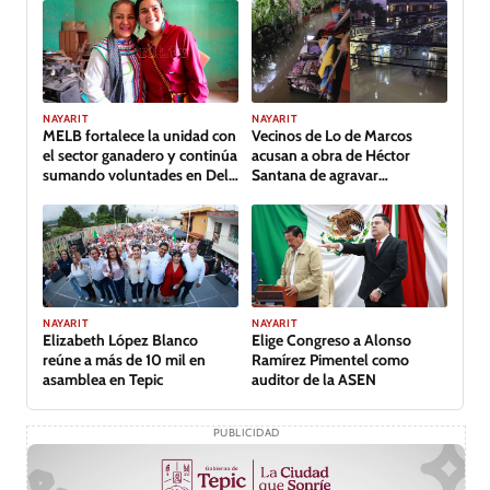
NAYARIT
NAYARIT
MELB fortalece la unidad con
Vecinos de Lo de Marcos
el sector ganadero y continúa
acusan a obra de Héctor
sumando voluntades en Del
Santana de agravar
Nayar
inundación
NAYARIT
NAYARIT
Elizabeth López Blanco
Elige Congreso a Alonso
reúne a más de 10 mil en
Ramírez Pimentel como
asamblea en Tepic
auditor de la ASEN
PUBLICIDAD