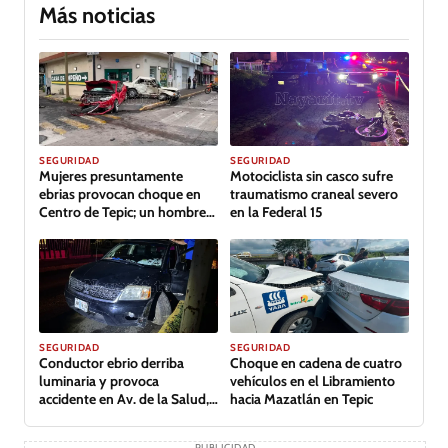
Más noticias
GALERÍA
SEGURIDAD
SEGURIDAD
Mujeres presuntamente
Motociclista sin casco sufre
ebrias provocan choque en
traumatismo craneal severo
Centro de Tepic; un hombre
en la Federal 15
lesionado
GALERÍA
SEGURIDAD
SEGURIDAD
Conductor ebrio derriba
Choque en cadena de cuatro
luminaria y provoca
vehículos en el Libramiento
accidente en Av. de la Salud,
hacia Mazatlán en Tepic
Tepic
PUBLICIDAD