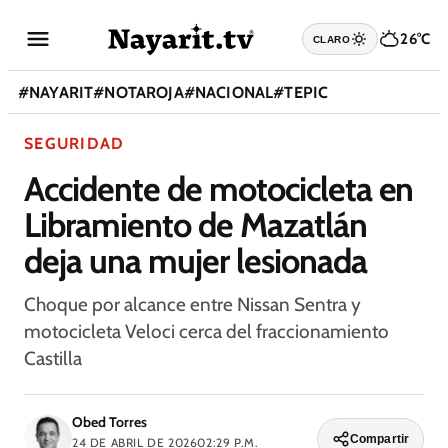
26°C
CLARO
#
NAYARIT
#
NOTAROJA
#
NACIONAL
#
TEPIC
SEGURIDAD
Accidente de motocicleta en
Libramiento de Mazatlán
deja una mujer lesionada
Choque por alcance entre Nissan Sentra y
motocicleta Veloci cerca del fraccionamiento
Castilla
Obed Torres
Compartir
24 DE ABRIL DE 2026
02:29 P.M.