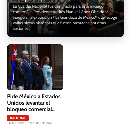
La Guardia Nacional fue designada para este encargo,
confirmó el Presidente Andrés Manuel López Obrador al
inaugurar la exposición \"La Grandeza de México\" que recoge
varias piezas históricas que fueron prestadas por otras
naciones.
Pide México a Estados
Unidos levantar el
bloqueo comercial
contra Cuba
NACIONAL
16 DE SEPTIEMBRE DE 2021