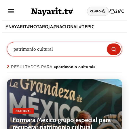
26°C
CLARO
#
NAYARIT
#
NOTAROJA
#
NACIONAL
#
TEPIC
2
RESULTADO
S
PARA
«
patrimonio cultural
»
NACIONAL
Formará México grupo especial para
recuperar patrimonio cultural