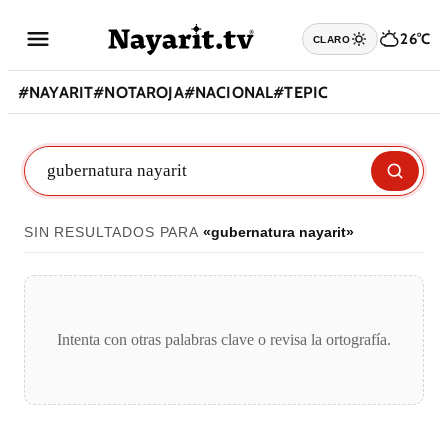
26°C
CLARO
#
NAYARIT
#
NOTAROJA
#
NACIONAL
#
TEPIC
SIN RESULTADOS PARA
«
gubernatura nayarit
»
Intenta con otras palabras clave o revisa la ortografía.