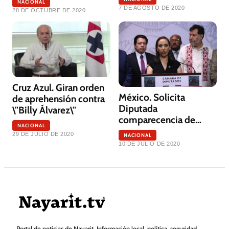
NACIONAL
7 DE AGOSTO DE 2020
28 DE OCTUBRE DE 2020
Cruz Azul. Giran orden
México. Solicita
de aprehensión contra
Diputada
\"Billy Álvarez\"
comparecencia de
NACIONAL
titular de la FGR y UIF
29 DE JULIO DE 2020
NACIONAL
10 DE JULIO DE 2020
Portal de noticias de Nayarit. Información local, política, seguridad,