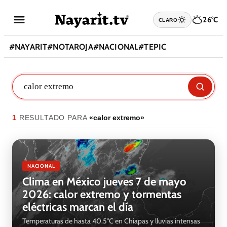
26°C
CLARO
#
NAYARIT
#
NOTAROJA
#
NACIONAL
#
TEPIC
1
RESULTADO
PARA
«
calor extremo
»
NACIONAL
Clima en México jueves 7 de mayo
2026: calor extremo y tormentas
eléctricas marcan el día
Temperaturas de hasta 40.5°C en Chiapas y lluvias intensas